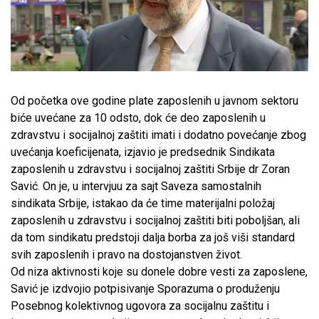
Od početka ove godine plate zaposlenih u javnom sektoru
biće uvećane za 10 odsto, dok će deo zaposlenih u
zdravstvu i socijalnoj zaštiti imati i dodatno povećanje zbog
uvećanja koeficijenata, izjavio je predsednik Sindikata
zaposlenih u zdravstvu i socijalnoj zaštiti Srbije dr Zoran
Savić. On je, u intervjuu za sajt Saveza samostalnih
sindikata Srbije, istakao da će time materijalni položaj
zaposlenih u zdravstvu i socijalnoj zaštiti biti poboljšan, ali
da tom sindikatu predstoji dalja borba za još viši standard
svih zaposlenih i pravo na dostojanstven život.
Od niza aktivnosti koje su donele dobre vesti za zaposlene,
Savić je izdvojio potpisivanje Sporazuma o produženju
Posebnog kolektivnog ugovora za socijalnu zaštitu i