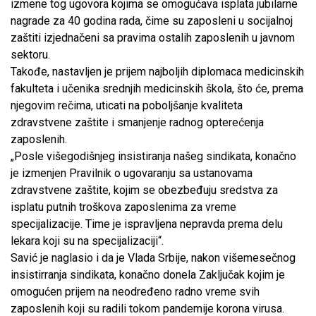
izmene tog ugovora kojima se omogućava isplata jubilarne
nagrade za 40 godina rada, čime su zaposleni u socijalnoj
zaštiti izjednačeni sa pravima ostalih zaposlenih u javnom
sektoru.
Takođe, nastavljen je prijem najboljih diplomaca medicinskih
fakulteta i učenika srednjih medicinskih škola, što će, prema
njegovim rečima, uticati na poboljšanje kvaliteta
zdravstvene zaštite i smanjenje radnog opterećenja
zaposlenih.
„Posle višegodišnjeg insistiranja našeg sindikata, konačno
je izmenjen Pravilnik o ugovaranju sa ustanovama
zdravstvene zaštite, kojim se obezbeđuju sredstva za
isplatu putnih troškova zaposlenima za vreme
specijalizacije. Time je ispravljena nepravda prema delu
lekara koji su na specijalizaciji“.
Savić je naglasio i da je Vlada Srbije, nakon višemesečnog
insistirranja sindikata, konačno donela Zaključak kojim je
omogućen prijem na neodređeno radno vreme svih
zaposlenih koji su radili tokom pandemije korona virusa.