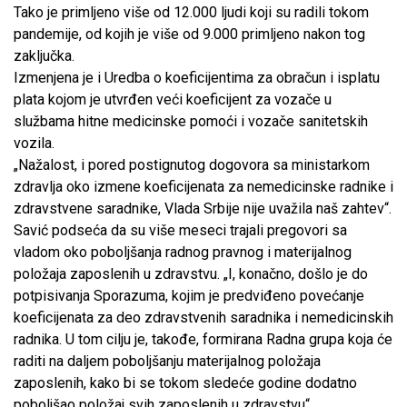
Tako je primljeno više od 12.000 ljudi koji su radili tokom
pandemije, od kojih je više od 9.000 primljeno nakon tog
zaključka.
Izmenjena je i Uredba o koeficijentima za obračun i isplatu
plata kojom je utvrđen veći koeficijent za vozače u
službama hitne medicinske pomoći i vozače sanitetskih
vozila.
„Nažalost, i pored postignutog dogovora sa ministarkom
zdravlja oko izmene koeficijenata za nemedicinske radnike i
zdravstvene saradnike, Vlada Srbije nije uvažila naš zahtev“.
Savić podseća da su više meseci trajali pregovori sa
vladom oko poboljšanja radnog pravnog i materijalnog
položaja zaposlenih u zdravstvu. „I, konačno, došlo je do
potpisivanja Sporazuma, kojim je predviđeno povećanje
koeficijenata za deo zdravstvenih saradnika i nemedicinskih
radnika. U tom cilju je, takođe, formirana Radna grupa koja će
raditi na daljem poboljšanju materijalnog položaja
zaposlenih, kako bi se tokom sledeće godine dodatno
poboljšao položaj svih zaposlenih u zdravstvu“.