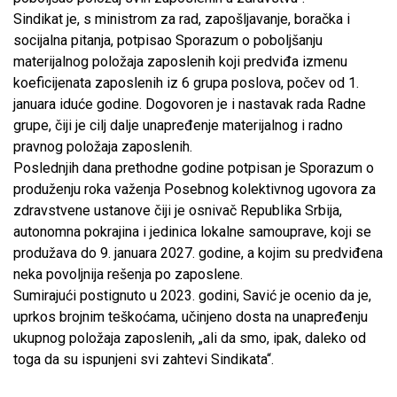
Sindikat je, s ministrom za rad, zapošljavanje, boračka i
socijalna pitanja, potpisao Sporazum o poboljšanju
materijalnog položaja zaposlenih koji predviđa izmenu
koeficijenata zaposlenih iz 6 grupa poslova, počev od 1.
januara iduće godine. Dogovoren je i nastavak rada Radne
grupe, čiji je cilj dalje unapređenje materijalnog i radno
pravnog položaja zaposlenih.
Poslednjih dana prethodne godine potpisan je Sporazum o
produženju roka važenja Posebnog kolektivnog ugovora za
zdravstvene ustanove čiji je osnivač Republika Srbija,
autonomna pokrajina i jedinica lokalne samouprave, koji se
produžava do 9. januara 2027. godine, a kojim su predviđena
neka povoljnija rešenja po zaposlene.
Sumirajući postignuto u 2023. godini, Savić je ocenio da je,
uprkos brojnim teškoćama, učinjeno dosta na unapređenju
ukupnog položaja zaposlenih, „ali da smo, ipak, daleko od
toga da su ispunjeni svi zahtevi Sindikata“.