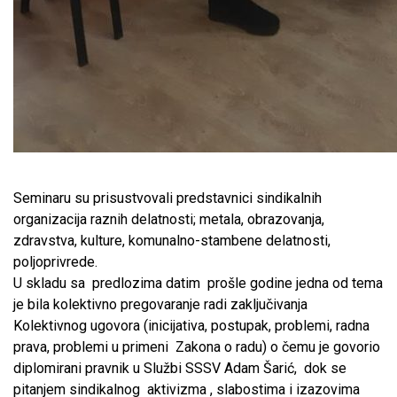
Seminaru su prisustvovali predstavnici sindikalnih
organizacija raznih delatnosti; metala, obrazovanja,
zdravstva, kulture, komunalno-stambene delatnosti,
poljoprivrede.
U skladu sa predlozima datim prošle godine jedna od tema
je bila kolektivno pregovaranje radi zaključivanja
Kolektivnog ugovora (inicijativa, postupak, problemi, radna
prava, problemi u primeni Zakona o radu) o čemu je govorio
diplomirani pravnik u Službi SSSV Adam Šarić, dok se
pitanjem sindikalnog aktivizma , slabostima i izazovima