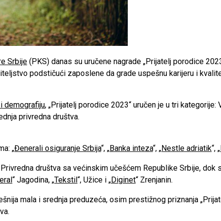
e Srbije
(PKS) danas su uručene nagrade „Prijatelj porodice 2023
roditeljstvo podstičući zaposlene da grade uspešnu karijeru i kva
i demografiju
, „Prijatelj porodice 2023“ uručen je u tri kategorije
dnja privredna društva.
ma: „
Đenerali osiguranje Srbija
“, „
Banka inteza
“, „
Nestle adriatik
“, „
iji Privredna društva sa većinskim učešćem Republike Srbije, dok
eral
“ Jagodina, „
Tekstil
“, Užice i „
Diginet
“ Zrenjanin.
ešnija mala i srednja preduzeća, osim prestižnog priznanja „Prijat
va.