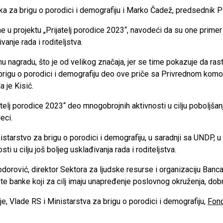
tarka za brigu o porodici i demografiju i Marko Čadež, predsednik 
e u projektu „Prijatelj porodice 2023“, navodeći da su one primer
anje rada i roditeljstva.
nu nagradu, što je od velikog značaja, jer se time pokazuje da rast
a brigu o porodici i demografiju deo ove priče sa Privrednom ko
 je Kisić.
ijatelj porodice 2023“ deo mnogobrojnih aktivnosti u cilju poboljš
eci.
starstvo za brigu o porodici i demografiju, u saradnji sa UNDP, u t
ti u cilju još boljeg usklađivanja rada i roditeljstva.
orović, direktor Sektora za ljudske resurse i organizaciju Banca 
te banke koji za cilj imaju unapređenje poslovnog okruženja, dobro
je, Vlade RS i Ministarstva za brigu o porodici i demografiju,
Fond