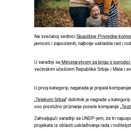
Na svečanoj sednici
Skupštine Privredne komor
javnosti i zaposlenih, najbolje uskladile rad i 
U saradnji sa
Ministarstvom za brigu o porodici 
većinskim učešćem Republike Srbije i Mala i sre
U prvoj kategoriji, nagarada je pripala kompanija
„
Telekom Srbija
“ dobitnik je nagrade u kategor
ovo prestižno priznanje ponele kompanije „
Test
Zahvaljujući saradnji sa UNDP-jem, za tri najusp
projekata iz oblasti usklađivanja rada i roditeljst