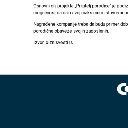
Osnovni cilj projekta „Prijatelj porodice“ je pod
mogućnost da daju svoj maksimum istovremeno
Nagrađene kompanije treba da budu primer dobre 
porodične obaveze svojih zaposlenih.
Izvor: biznisvesti.rs