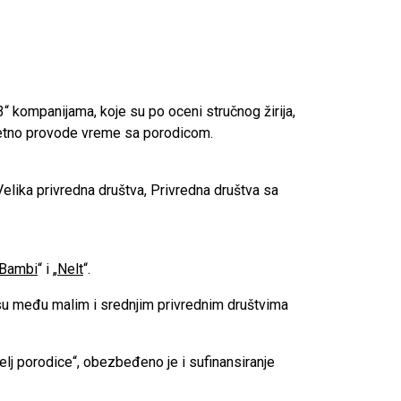
“ kompanijama, koje su po oceni stručnog žirija,
litetno provode vreme sa porodicom.
: Velika privredna društva, Privredna društva sa
Bambi
“ i „
Nelt
“.
 su među malim i srednjim privrednim društvima
elj porodice“, obezbeđeno je i sufinansiranje