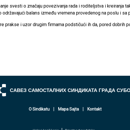
izanje svesti o značaju povezivanja rada i roditeljstva i kreiranja
 održavajući balans između vremena provedenog na poslu i sa 
prakse i uzor drugim firmama podstičući ih da, pored dobrih pos
САВЕЗ САМОСТАЛНИХ СИНДИКАТА ГРАДА СУБ
|
|
O Sindikatu
Mapa Sajta
Kontakt
|