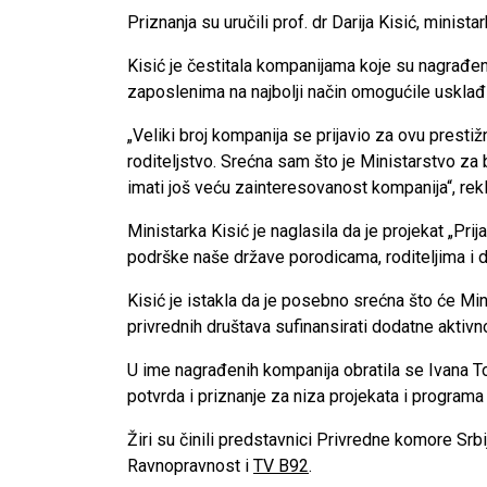
Priznanja su uručili prof. dr Darija Kisić, minis
Kisić je čestitala kompanijama koje su nagrađen
zaposlenima na najbolji način omogućile usklađiv
„Veliki broj kompanija se prijavio za ovu prestiž
roditeljstvo. Srećna sam što je Ministarstvo z
imati još veću zainteresovanost kompanija“, rekla
Ministarka Kisić je naglasila da je projekat „Pr
podrške naše države porodicama, roditeljima i d
Kisić je istakla da je posebno srećna što će Mini
privrednih društava sufinansirati dodatne aktivnos
U ime nagrađenih kompanija obratila se Ivana Tod
potvrda i priznanje za niza projekata i programa 
Žiri su činili predstavnici Privredne komore Srbi
Ravnopravnost i
TV B92
.