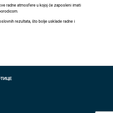
 takve radne atmosfere u kojoj će zaposleni imati
porodicom.
lovnih rezultata, što bolje usklade radne i
ОТИЦЕ