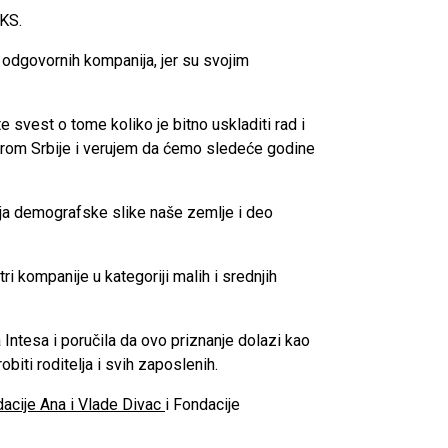
PKS.
 odgovornih kompanija, jer su svojim
e svest o tome koliko je bitno uskladiti rad i
morom Srbije i verujem da ćemo sledeće godine
anja demografske slike naše zemlje i deo
ri kompanije u kategoriji malih i srednjih
Intesa i poručila da ovo priznanje dolazi kao
biti roditelja i svih zaposlenih.
acije Ana i Vlade Divac
i Fondacije