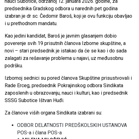
nauci Subotice, održanoj 12. januara 2026. godine, za
predsednika Gradskog odbora u narednih pet godina
izabran je dr sc. Čedomir Baroš, koji je ovu funkciju obavljao
i u prethodnom mandatu.
Kao jedini kandidat, Baroš je javnim glasanjem dobio
poverenje svih 19 prisutnih članova Izborne skupštine, a
novi – stari predsednik je istakao da će se kao i do sada
zalagati za rešavanje problema u najavi, uz međusobnu
podršku.
Izbornoj sednici su pored članova Skupštine prisustvovali i
Rade Erceg, predsednik Pokrajinskog odbora Sindikata
zaposlenih u obrazovanju, nauci i kulturi, kao i predsednik
SSSG Subotice Ištvan Huđi.
Za članove viših organa Sindikata izabrani su:
ODBOR DELATNOSTI PREDŠKOLSKIH USTANOVA
POS-a i člana POS-a