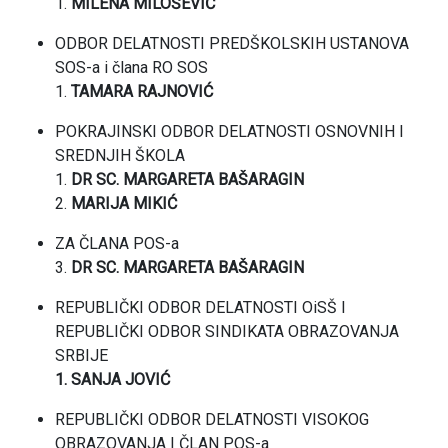
1.
MILENA MILOŠEVIĆ
ODBOR DELATNOSTI PREDŠKOLSKIH USTANOVA
SOS-a i člana RO SOS
1.
TAMARA RAJNOVIĆ
POKRAJINSKI ODBOR DELATNOSTI OSNOVNIH I
SREDNJIH ŠKOLA
1.
DR SC. MARGARETA BAŠARAGIN
2.
MARIJA MIKIĆ
ZA ČLANA POS-a
3.
DR SC. MARGARETA BAŠARAGIN
REPUBLIČKI ODBOR DELATNOSTI OiSŠ I
REPUBLIČKI ODBOR SINDIKATA OBRAZOVANJA
SRBIJE
1. SANJA JOVIĆ
REPUBLIČKI ODBOR DELATNOSTI VISOKOG
OBRAZOVANJA I ČLAN POS-a