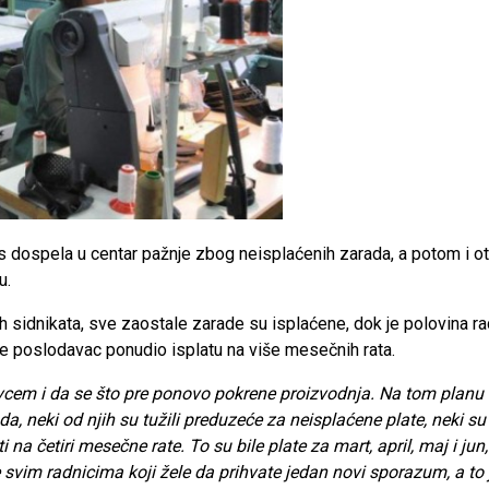
os dospela u centar pažnje zbog neisplaćenih zarada, a potom i otp
u.
idnikata, sve zaostale zarade su isplaćene, dok je polovina rad
e je poslodavac ponudio isplatu na više mesečnih rata.
m i da se što pre ponovo pokrene proizvodnja. Na tom planu smo 
da, neki od njih su tužili preduzeće za neisplaćene plate, neki s
 na četiri mesečne rate. To su bile plate za mart, april, maj i ju
e svim radnicima koji žele da prihvate jedan novi sporazum, a 