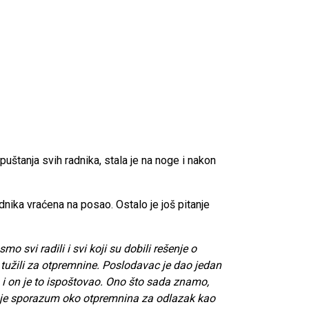
uštanja svih radnika, stala je na noge i nakon
nika vraćena na posao. Ostalo je još pitanje
svi radili i svi koji su dobili rešenje o
u tužili za otpremnine. Poslodavac je dao jedan
n, i on je to ispoštovao. Ono što sada znamo,
to je sporazum oko otpremnina za odlazak kao