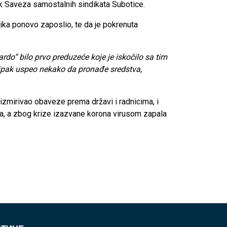
k Saveza samostalnih sindikata Subotice.
nika ponovo zaposlio, te da je pokrenuta
ardo“ bilo prvo preduzeće koje je iskočilo sa tim
o, ipak uspeo nekako da pronađe sredstva,
 izmirivao obaveze prema državi i radnicima, i
ina, a zbog krize izazvane korona virusom zapala