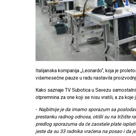
Italijanska kompanija „Leonardo“, koja je prolet
višemesečne pauze u radu nastavila proizvodnj
Kako saznaje TV Subotica u Savezu samostalnih s
otpremnina za one koji se nisu vratili, a za koj
-
Najbitnije je da imamo sporazum sa poslodavce
prestanku radnog odnosa, otišli su na tržište ra
predlog sporazuma da će zaostale plate isplatiti
jeste da su 33 radnika vraćena na posao i da j