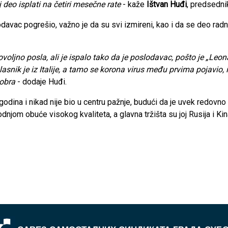
 deo isplati na četiri mesečne rate
- kaže
Ištvan Huđi
, predsedni
odavac pogrešio, važno je da su svi izmireni, kao i da se deo rad
dovoljno posla, ali je ispalo tako da je poslodavac, pošto je „Leon
, vlasnik je iz Italije, a tamo se korona virus među prvima pojavi
dobra
- dodaje Huđi.
godina i nikad nije bio u centru pažnje, budući da je uvek redovno
dnjom obuće visokog kvaliteta, a glavna tržišta su joj Rusija i K