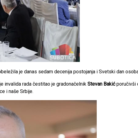
obeležila je danas sedam decenija postojanja i Svetski dan osoba
je invalida rada čestitao je gradonačelnik
Stevan Bakić
poručivši 
ce i naše Srbije.