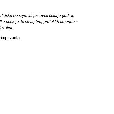
alidsku penziju, ali još uvek čekaju godine
 penziju, te se taj broj proteklih smanjio
–
ovoljni
.
je impozantan.