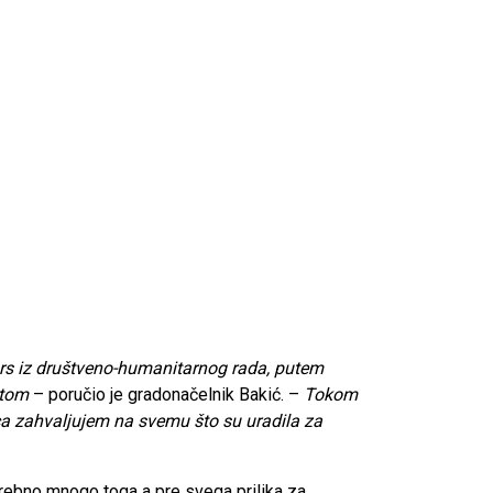
urs iz društveno-humanitarnog rada, putem
etom
– poručio je gradonačelnik Bakić. –
Tokom
rca zahvaljujem na svemu što su uradila za
trebno mnogo toga a pre svega prilika za