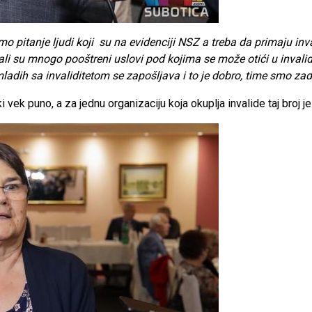
mo pitanje ljudi koji su na evidenciji NSZ a treba da primaju inv
li su mnogo pooštreni uslovi pod kojima se može otići u invalidku
adih sa invaliditetom se zapošljava i to je dobro, time smo zad
i vek puno, a za jednu organizaciju koja okuplja invalide taj broj 