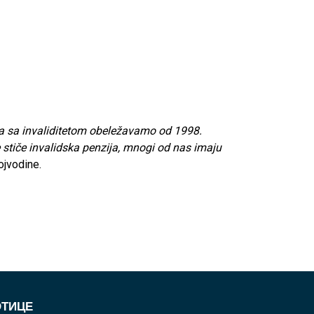
oba sa invaliditetom obeležavamo od 1998.
 stiče invalidska penzija, mnogi od nas imaju
ojvodine.
ОТИЦЕ