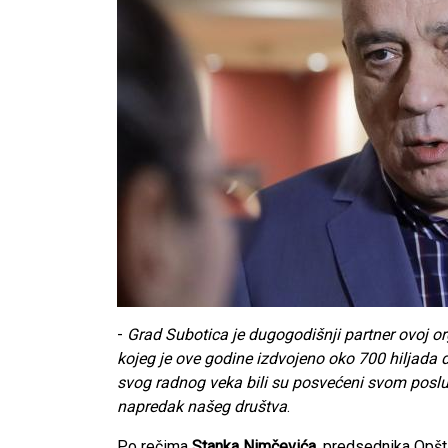
-
Grad Subotica je dugogodišnji partner ovoj o
kojeg je ove godine izdvojeno oko 700 hiljada 
svog radnog veka bili su posvećeni svom poslu,
napredak našeg društva
.
Po rečima
Stanka Nimčevića
, predsednika Opšt