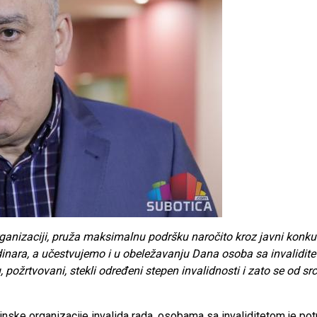
rganizaciji, pruža maksimalnu podršku naročito kroz javni konk
dinara, a učestvujemo i u obeležavanju Dana osoba sa invalidit
 požrtvovani, stekli određeni stepen invalidnosti i zato se od s
inske organizacije invalida rada, osobama sa invaliditetom je po