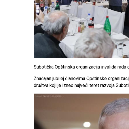
Subotička Opštinska organizacija invalida rada 
Značajan jubilej članovima Opštinske organizaci
društva koji je izneo najveći teret razvoja Suboti