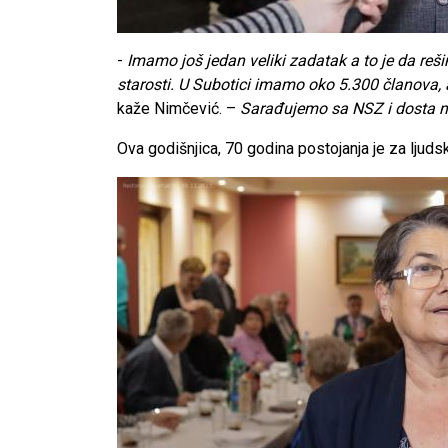
-
Imamo još jedan veliki zadatak a to je da reši
starosti. U Subotici imamo oko 5.300 članova, a
kaže Nimčević. –
Sarađujemo sa NSZ i dosta ml
Ova godišnjica, 70 godina postojanja je za ljudsk