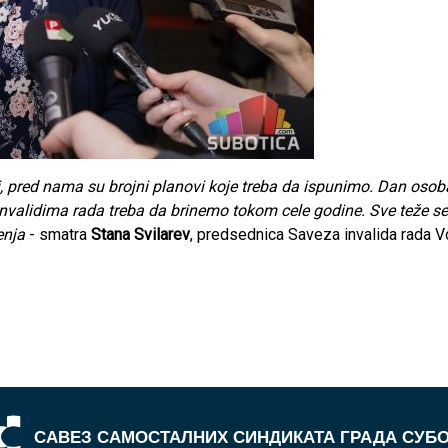
di, pred nama su brojni planovi koje treba da ispunimo. Dan os
 invalidima rada treba da brinemo tokom cele godine. Sve teže se
enja
- smatra
Stana Svilarev
, predsednica Saveza invalida rada V
САВЕЗ САМОСТАЛНИХ СИНДИКАТА ГРАДА СУБ