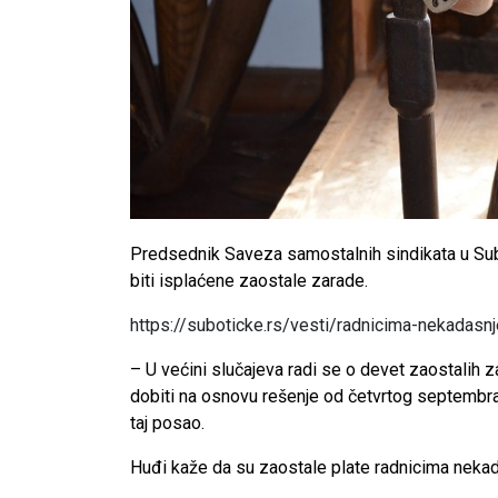
Predsednik Saveza samostalnih sindikata u Subot
biti isplaćene zaostale zarade.
https://suboticke.rs/vesti/radnicima-nekadasn
– U većini slučajeva radi se o devet zaostalih 
dobiti na osnovu rešenje od četvrtog septembra.
taj posao.
Huđi kaže da su zaostale plate radnicima nekadaš