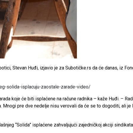
ici, Stevan Huđi, izjavio je za Subotičke.rs da će danas, iz Fon
jeg-solida-isplacuju-zaostale-zarade-video/
zarada koje će biti isplaćene na račune radnika – kaže Huđi. – Ra
 Mnogi pre dve nedelje nisu verovali da će se to dogoditi, ali 
njeg “Solida” isplaćene zahvaljujući zajedničkoj akciji sindikata 