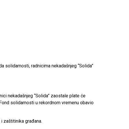
da solidarnosti, radnicima nekadašnjeg “Solida”
dnici nekadašnjeg “Solida” zaostale plate će
je Fond solidarnosti u rekordnom vremenu obavio
i zaštitinika građana.