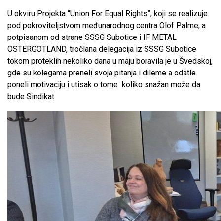
U okviru Projekta “Union For Equal Rights”, koji se realizuje
pod pokroviteljstvom međunarodnog centra Olof Palme, a
potpisanom od strane SSSG Subotice i IF METAL
OSTERGOTLAND, tročlana delegacija iz SSSG Subotice
tokom proteklih nekoliko dana u maju boravila je u Švedskoj,
gde su kolegama preneli svoja pitanja i dileme a odatle
poneli motivaciju i utisak o tome koliko snažan može da
bude Sindikat.