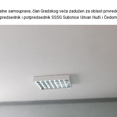
okalne samouprave; član Gradskog veća zadužen za oblast privrede
i predsednik i potpredsednik SSSG Subotice Ištvan Huđi i Čedomi