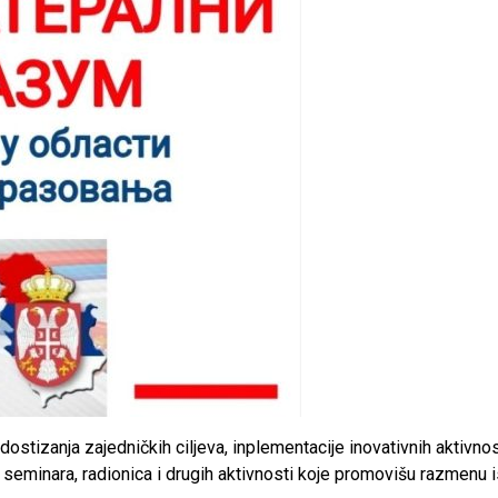
 dostizanja zajedničkih ciljeva, inplementacije inovativnih aktivno
, seminara, radionica i drugih aktivnosti koje promovišu razmenu 