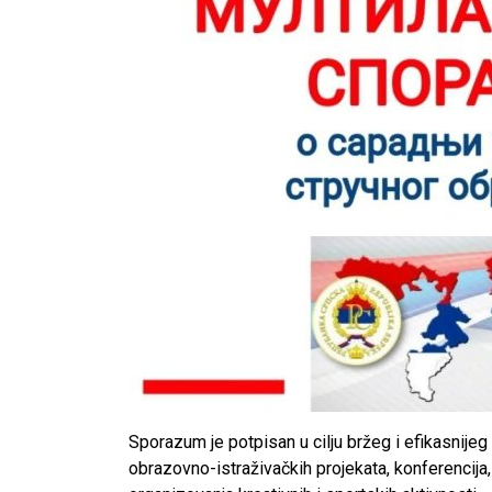
Sporazum je potpisan u cilju bržeg i efikasnijeg
obrazovno-istraživačkih projekata, konferencija