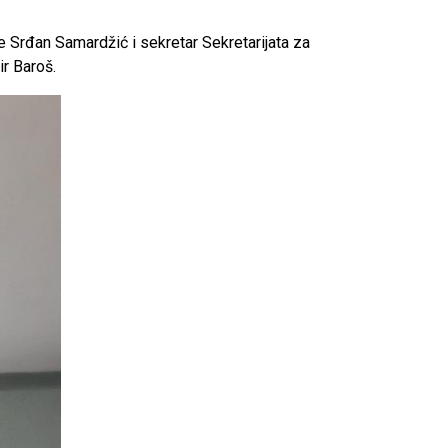
 Srđan Samardžić i sekretar Sekretarijata za
r Baroš.