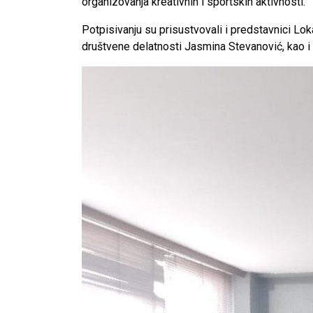
organizovanja kreativnih i sportskih aktivnosti.
Potpisivanju su prisustvovali i predstavnici L
društvene delatnosti Jasmina Stevanović, kao 