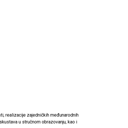
sti, realizacije zajedničkih međunarodnih
iskustava u stručnom obrazovanju, kao i