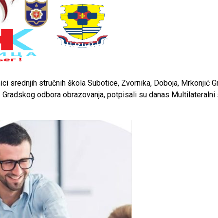
i srednjih stručnih škola Subotice, Zvornika, Doboja, Mrkonjić Gr
Gradskog odbora obrazovanja, potpisali su danas Multilateralni 